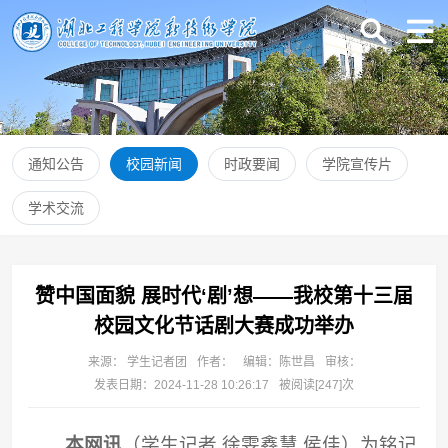
通知公告
校园新闻
时政要闻
学院宣传片
学术交流
赞中国面貌 展时代‘剧’想——我校第十三届
校园文化节话剧大赛成功举办
来源： 学生记者团
作者：
编辑：陈世昌
审核：
发表日期：2024-11-28 10:26:17
被阅读[
247
]次
本网讯
（学生记者 徐雯鑫慧 侯佳）为铭记