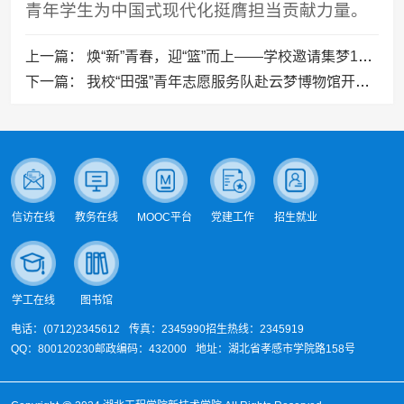
青年学生为中国式现代化挺膺担当贡献力量。
上一篇：
焕“新”青春，迎“篮”而上——学校邀请集梦116球队来校交流并举办友谊赛
下一篇：
我校“田强”青年志愿服务队赴云梦博物馆开展“我与祖国共成长”主题实践活动
信访在线
教务在线
MOOC平台
党建工作
招生就业
学工在线
图书馆
电话：(0712)2345612
传真：2345990
招生热线：2345919
QQ：800120230
邮政编码：432000
地址：湖北省孝感市学院路158号