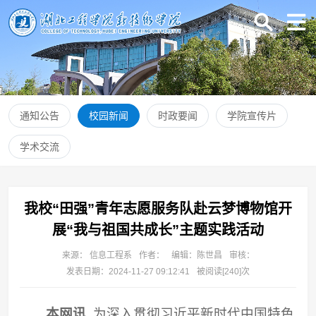
通知公告
校园新闻
时政要闻
学院宣传片
学术交流
我校“田强”青年志愿服务队赴云梦博物馆开
展“我与祖国共成长”主题实践活动
来源： 信息工程系
作者：
编辑：陈世昌
审核：
发表日期：2024-11-27 09:12:41
被阅读[
240
]次
本网讯
为深入贯彻习近平新时代中国特色