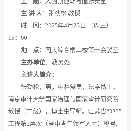
主
题
：大国新能源与能源安全
主
讲
人
：张劲松
教授
时
间
：
2025年4月23日 （周三）
1
5
：
00
地
点
：同大综合楼二楼第一会议室
主办单位
：教务处
主讲人简介：
张劲松，男，中共党员，法学博士，
南京审计大学国家治理与国家审计研究院
教授
（
二级
）
，博士生导师。江苏省
“333”
工程第2层次（省中青年领军人才）称号,