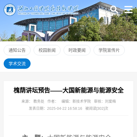
通知公告
校园新闻
时政要闻
学院宣传片
学术交流
槐荫讲坛预告——大国新能源与能源安全
来源： 教务处
作者：
编辑：新技术学院
审核：刘爱梅
发表日期：2025-04-22 16:58:16
被阅读[
302
]次