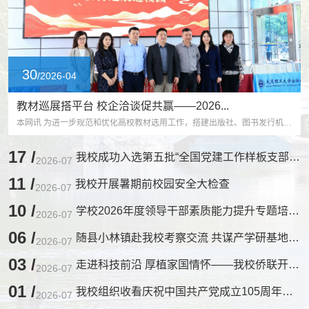
30
/2026-04
教材巡展搭平台 校企洽谈促共赢——2026...
本网讯 为进一步规范和优化高校教材选用工作，搭建出版社、图书发行机构与院校高效...
17 /
我校成功入选第五批“全国党建工作样板支部”培育创建单位
2026-07
11 /
我校开展暑期前校园安全大检查
2026-07
10 /
学校2026年度领导干部素质能力提升专题培训班圆满结业
2026-07
06 /
随县小林镇赴我校考察交流 共谋产学研基地共建新篇章
2026-07
03 /
走进科技前沿 厚植家国情怀——我校侨联开展参观考察与观影活动
2026-07
01 /
我校组织收看庆祝中国共产党成立105周年大会直播
2026-07